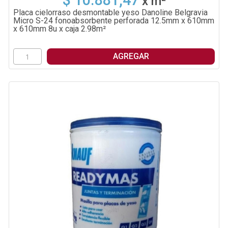
$ 10.881,47
x
m²
Placa cielorraso desmontable yeso Danoline Belgravia
Micro S-24 fonoabsorbente perforada 12.5mm x 610mm
x 610mm 8u x caja 2.98m²
AGREGAR