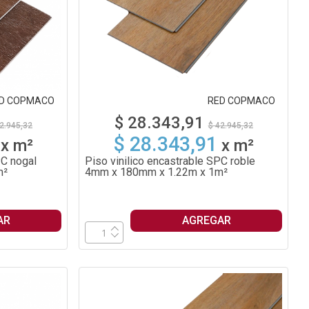
D COPMACO
RED COPMACO
$ 28.343,91
2.945,32
$ 42.945,32
$ 28.343,91
x
m²
x
m²
PC nogal
Piso vinilico encastrable SPC roble
m²
4mm x 180mm x 1.22m x 1m²
AR
AGREGAR