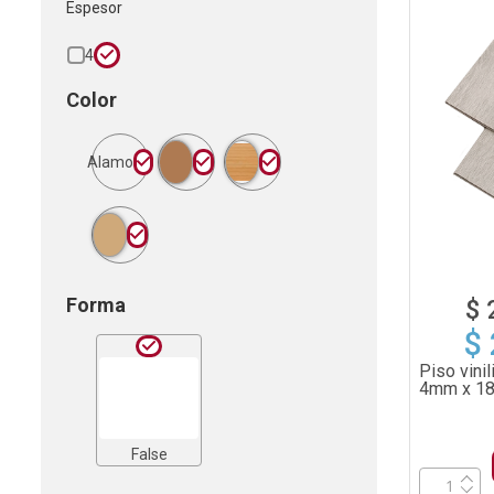
Espesor
4
Color
Alamo
Forma
$ 
$
Piso vini
4mm x 18
False