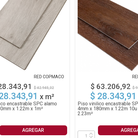
RED COPMACO
RE
28.343,91
$ 63.206,92
$ 42.945,32
$ 9
 28.343,91
$ 28.343,91
x
m²
lico encastrable SPC alamo
Piso vinilico encastrable S
0mm x 1.22m x 1m²
4mm x 180mm x 1.22m 10u 
2.23m²
AGREGAR
AGREG