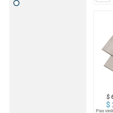
$ 
$
Piso vini