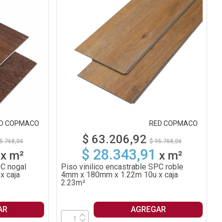
D COPMACO
RED COPMACO
$ 63.206,92
5.768,06
$ 95.768,06
$ 28.343,91
x
m²
x
m²
PC nogal
Piso vinilico encastrable SPC roble
x caja
4mm x 180mm x 1.22m 10u x caja
2.23m²
AR
AGREGAR