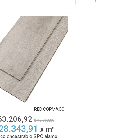
RED COPMACO
63.206,92
$ 95.768,06
 28.343,91
x
m²
lico encastrable SPC alamo