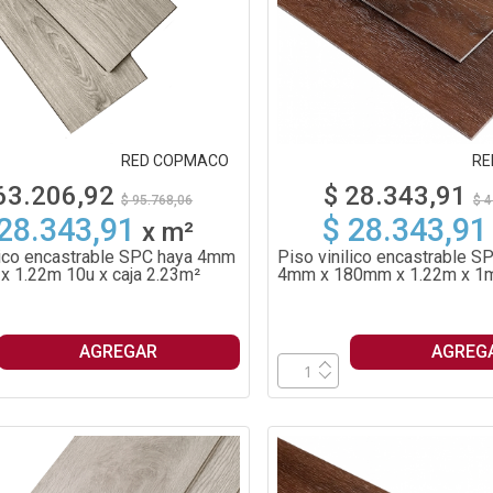
RED COPMACO
RE
63.206,92
$ 28.343,91
$ 95.768,06
$ 4
 28.343,91
$ 28.343,91
x
m²
lico encastrable SPC haya 4mm
Piso vinilico encastrable S
 1.22m 10u x caja 2.23m²
4mm x 180mm x 1.22m x 1
AGREGAR
AGREG