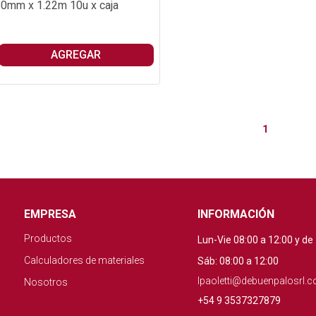
0mm x 1.22m 10u x caja
AGREGAR
1
EMPRESA
INFORMACIÓN
Productos
Lun-Vie 08:00 a 12:00 y de
Calculadores de materiales
Sáb: 08:00 a 12:00
lpaoletti@debuenpalosrl.c
Nosotros
+54 9 3537327879