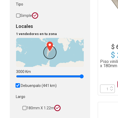
Tipo
Simple
Locales
1 vendedores en tu zona
$ 
$
Piso vini
x 180mm x
3000
Km
Debuenpalo
(441 km)
Largo
180mm X 1.22m