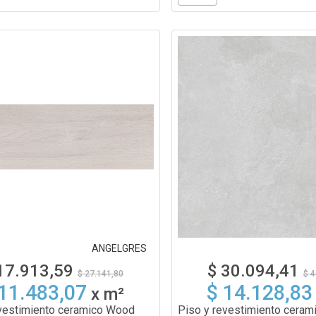
ANGELGRES
17.913,59
$ 30.094,41
$ 27.141,80
$ 4
 11.483,07
$ 14.128,83
x
m²
evestimiento ceramico Wood
Piso y revestimiento ceram