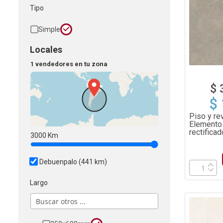
Tipo
Simple
Locales
1 vendedores en tu zona
$ 
$
Piso y re
Elemento 
rectifica
3000
Km
2.13m²
Debuenpalo
(441 km)
Largo