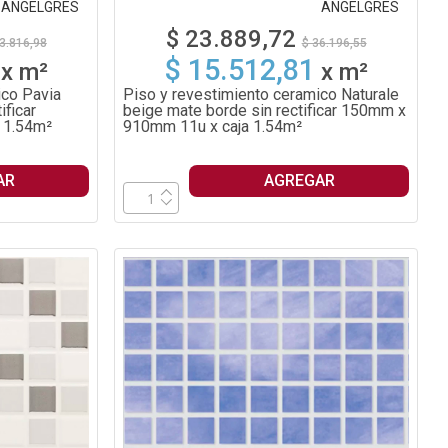
ANGELGRES
ANGELGRES
$ 23.889,72
3.816,98
$ 36.196,55
$ 15.512,81
x
m²
x
m²
ico Pavia
Piso y revestimiento ceramico Naturale
ificar
beige mate borde sin rectificar 150mm x
 1.54m²
910mm 11u x caja 1.54m²
AR
AGREGAR