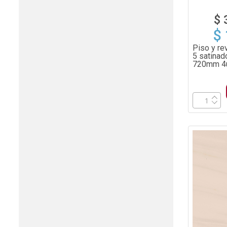
$ 
$
Piso y re
5 satinad
720mm 4u