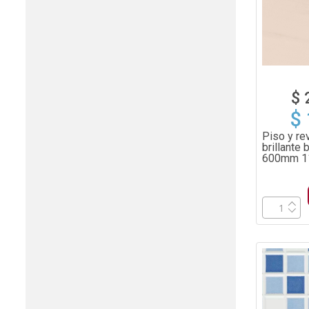
$ 
$
Piso y re
brillante
600mm 11