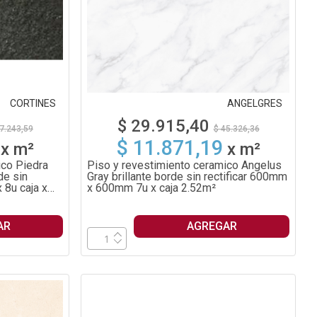
CORTINES
ANGELGRES
$ 29.915,40
7.243,59
$ 45.326,36
$ 11.871,19
x
m²
x
m²
ico Piedra
Piso y revestimiento ceramico Angelus
de sin
Gray brillante borde sin rectificar 600mm
 8u caja x
x 600mm 7u x caja 2.52m²
AR
AGREGAR