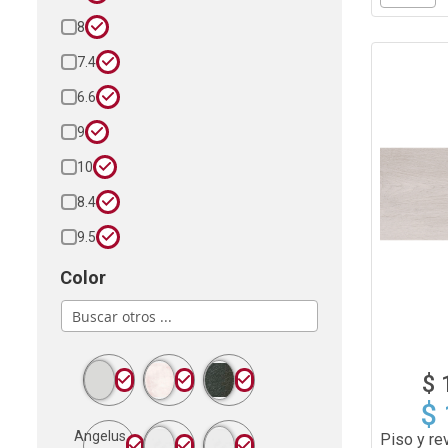
8
7.4
6.6
9
10
8.4
9.5
Color
$ 
$
Angelus
Piso y r