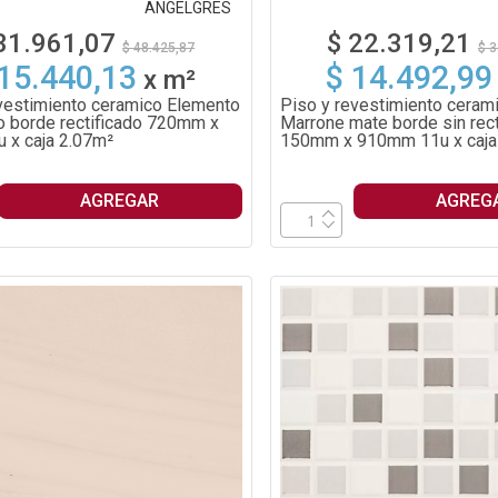
ANGELGRES
31.961,07
$ 22.319,21
$ 48.425,87
$ 3
 15.440,13
$ 14.492,99
x
m²
vestimiento ceramico Elemento
Piso y revestimiento ceram
o borde rectificado 720mm x
Marrone mate borde sin rect
 x caja 2.07m²
150mm x 910mm 11u x caja
AGREGAR
AGREG