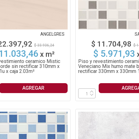
ANGELGRES
S
22.397,92
$ 11.704,98
$ 33.936,24
$ 1
 11.033,46
$ 5.971,93
x
m²
vestimiento ceramico Mistic
Piso y revestimiento ceram
 borde sin rectificar 310mm x
Veneciano Mix humo mate b
u x caja 2.03m²
rectificar 330mm x 330mm 1
1.96m²
AGREGAR
AGREG