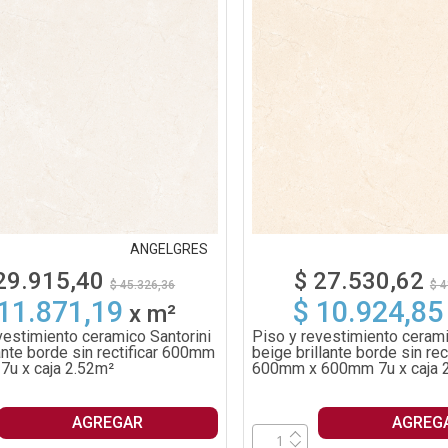
ANGELGRES
29.915,40
$ 27.530,62
$ 45.326,36
$ 4
 11.871,19
$ 10.924,85
x
m²
vestimiento ceramico Santorini
Piso y revestimiento cerami
lante borde sin rectificar 600mm
beige brillante borde sin rect
7u x caja 2.52m²
600mm x 600mm 7u x caja 
AGREGAR
AGREG