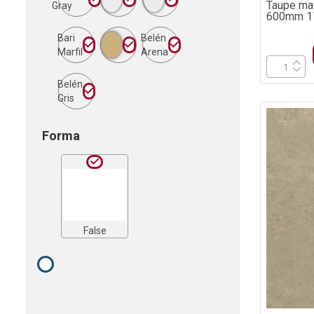
Taupe mat
Gray
600mm 17
Bari
Belén
Marfil
Arena
Belén
Gris
Forma
False