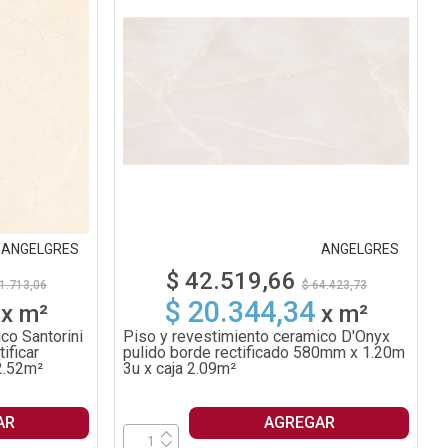
ANGELGRES
ANGELGRES
$ 42.519,66
1.713,06
$ 64.423,73
$ 20.344,34
x
m²
x
m²
co Santorini
Piso y revestimiento ceramico D'Onyx
ificar
pulido borde rectificado 580mm x 1.20m
2.52m²
3u x caja 2.09m²
AR
AGREGAR