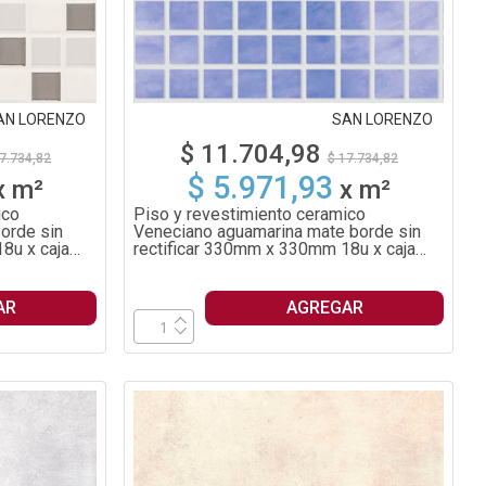
AN LORENZO
SAN LORENZO
$ 11.704,98
7.734,82
$ 17.734,82
$ 5.971,93
x
m²
x
m²
ico
Piso y revestimiento ceramico
orde sin
Veneciano aguamarina mate borde sin
8u x caja
rectificar 330mm x 330mm 18u x caja
1.96m²
AR
AGREGAR