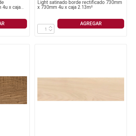
de
Light satinado borde rectificado 730mm
4u x caja
x 730mm 4u x caja 2.13m²
AR
AGREGAR