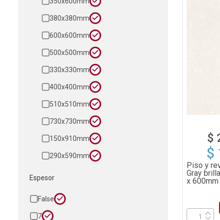
350x600mm
380x380mm
600x600mm
500x500mm
330x330mm
400x400mm
510x510mm
730x730mm
$ 
150x910mm
$
290x590mm
Piso y re
Gray bril
Espesor
x 600mm 
False
7