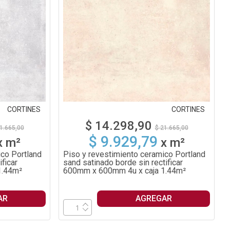
CORTINES
CORTINES
$ 14.298,90
1.665,00
$ 21.665,00
$ 9.929,79
x
m²
x
m²
ico Portland
Piso y revestimiento ceramico Portland
ficar
sand satinado borde sin rectificar
1.44m²
600mm x 600mm 4u x caja 1.44m²
AR
AGREGAR