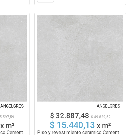
ANGELGRES
ANGELGRES
$ 32.887,48
5.597,59
$ 49.829,52
$ 15.440,13
x
m²
x
m²
ico Cement
Piso y revestimiento ceramico Cement