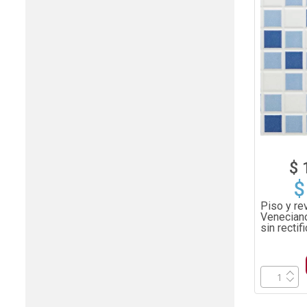
$ 
$
Piso y re
Venecian
sin recti
1.96m²