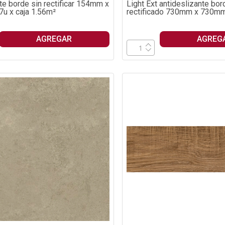
e borde sin rectificar 154mm x
Light Ext antideslizante bor
u x caja 1.56m²
rectificado 730mm x 730mm 
2.13m²
AGREGAR
AGREG