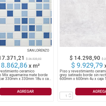
SAN LORENZO
17.371,21
$ 14.298,90
$ 26.320,02
$ 2
 8.862,86
$ 9.929,79
x
m²
vestimiento ceramico
Piso y revestimiento ceram
o Mix aguamarina mate borde
grey satinado borde sin recti
ficar 330mm x 330mm 18u x caja
600mm x 600mm 4u x caja 
AGREGAR
AGREG