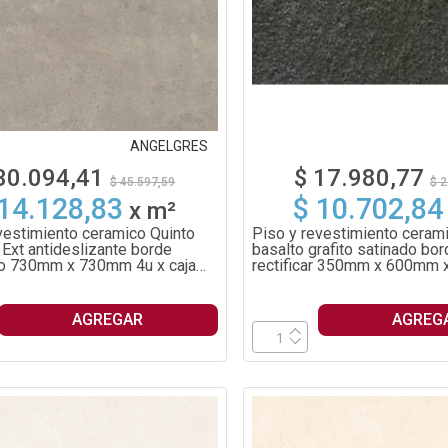
ANGELGRES
30.094,41
$ 17.980,77
$ 45.597,59
$ 2
 14.128,83
$ 10.702,84
x
m²
vestimiento ceramico Quinto
Piso y revestimiento ceram
Ext antideslizante borde
basalto grafito satinado bor
do 730mm x 730mm 4u x caja
rectificar 350mm x 600mm x
1.68m²
AGREGAR
AGREG